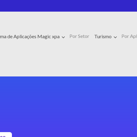
Por Setor
Por Ap
rma de Aplicações Magic xpa
Turismo
sco