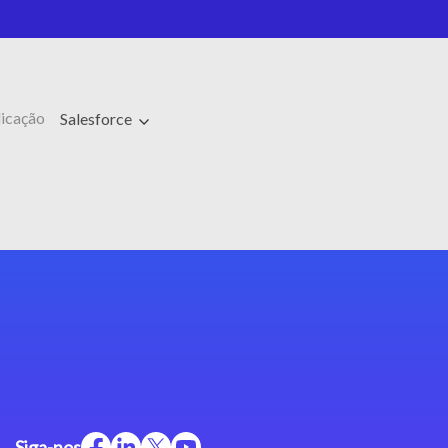
licação
Salesforce
Siga-nos