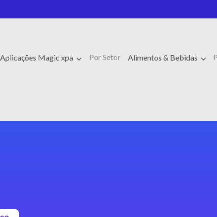
Por Setor
P
 Aplicações Magic xpa
Alimentos & Bebidas
sco