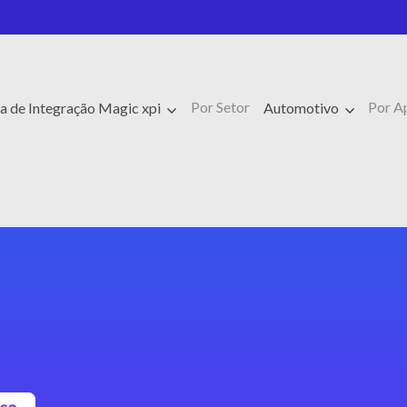
Por Setor
Por A
a de Integração Magic xpi
Automotivo
sco